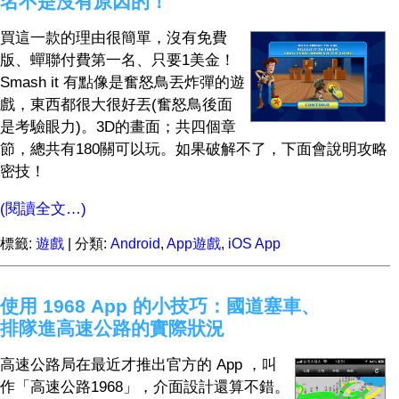
名不是沒有原因的！
買這一款的理由很簡單，沒有免費
版、蟬聯付費第一名、只要1美金！
Smash it 有點像是奮怒鳥丟炸彈的遊
戲，東西都很大很好丟(奮怒鳥後面
是考驗眼力)。3D的畫面；共四個章
節，總共有180關可以玩。如果破解不了，下面會說明攻略
密技！
(閱讀全文…)
標籤:
遊戲
| 分類:
Android
,
App遊戲
,
iOS App
使用 1968 App 的小技巧：國道塞車、
排隊進高速公路的實際狀況
高速公路局在最近才推出官方的 App ，叫
作「高速公路1968」，介面設計還算不錯。