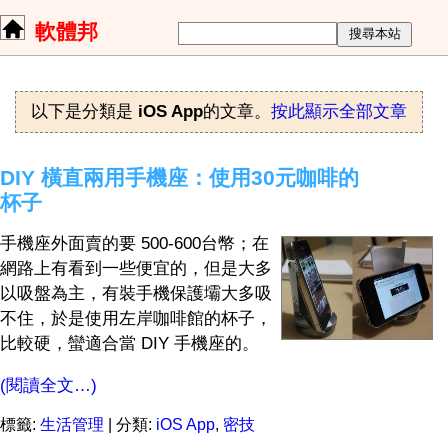
軟體邦
以下是分類是
iOS App
的文章。
按此顯示全部文章
DIY 橫直兩用手機座：使用30元咖啡的
杯子
手機座外面賣的要 500-600台幣；在
網路上有看到一些便宜的，但是大多
以吸盤為主，有裝手機保護壩大多吸
不住，於是使用左岸咖啡館的杯子，
比較硬，蠻適合當 DIY 手機座的。
(閱讀全文…)
標籤:
生活管理
| 分類:
iOS App
,
密技