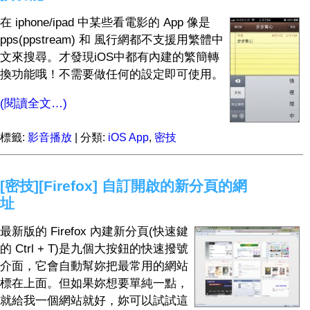
在 iphone/ipad 中某些看電影的 App 像是
pps(ppstream) 和 風行網都不支援用繁體中
文來搜尋。才發現iOS中都有內建的繁簡轉
換功能哦！不需要做任何的設定即可使用。
(閱讀全文…)
標籤:
影音播放
| 分類:
iOS App
,
密技
[密技][Firefox] 自訂開啟的新分頁的網
址
最新版的 Firefox 內建新分頁(快速鍵
的 Ctrl + T)是九個大按鈕的快速撥號
介面，它會自動幫妳把最常用的網站
標在上面。但如果妳想要單純一點，
就給我一個網站就好，妳可以試試這