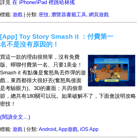
詳見
在 iPhone/iPad 裡跳哈林搖
標籤:
遊戲
| 分類:
密技
,
瀏覽器書籤工具
,
網頁遊戲
[App] Toy Story Smash it ：付費第一
名不是沒有原因的！
買這一款的理由很簡單，沒有免費
版、蟬聯付費第一名、只要1美金！
Smash it 有點像是奮怒鳥丟炸彈的遊
戲，東西都很大很好丟(奮怒鳥後面
是考驗眼力)。3D的畫面；共四個章
節，總共有180關可以玩。如果破解不了，下面會說明攻略
密技！
(閱讀全文…)
標籤:
遊戲
| 分類:
Android
,
App遊戲
,
iOS App