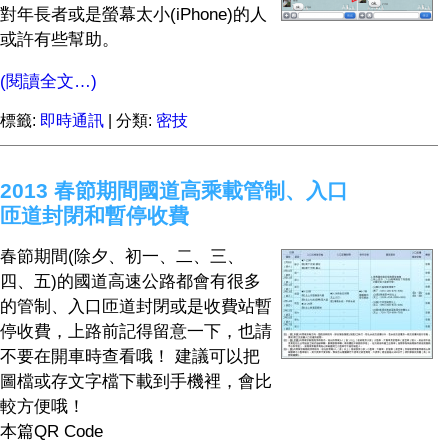
對年長者或是螢幕太小(iPhone)的人
或許有些幫助。
(閱讀全文…)
標籤:
即時通訊
| 分類:
密技
2013 春節期間國道高乘載管制、入口
匝道封閉和暫停收費
春節期間(除夕、初一、二、三、
四、五)的國道高速公路都會有很多
的管制、入口匝道封閉或是收費站暫
停收費，上路前記得留意一下，也請
不要在開車時查看哦！ 建議可以把
圖檔或存文字檔下載到手機裡，會比
較方便哦！
本篇QR Code