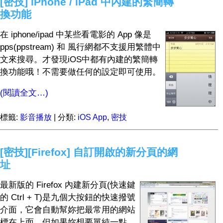
[密技] iPhone / iPad 中內建的繁簡轉
換功能
在 iphone/ipad 中某些看電影的 App 像是
pps(ppstream) 和 風行網都不支援用繁體中
文來搜尋。才發現iOS中都有內建的繁簡轉
換功能哦！不需要做任何的設定即可使用。
(閱讀全文…)
標籤:
影音播放
| 分類:
iOS App
,
密技
[密技][Firefox] 自訂開啟的新分頁的網
址
最新版的 Firefox 內建新分頁(快速鍵
的 Ctrl + T)是九個大按鈕的快速撥號
介面，它會自動幫妳把最常用的網站
標在上面。但如果妳想要單純一點，