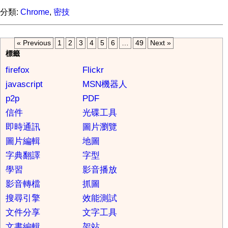
分類:
Chrome
,
密技
« Previous
1
2
3
4
5
6
…
49
Next »
標籤
firefox
Flickr
javascript
MSN機器人
p2p
PDF
信件
光碟工具
即時通訊
圖片瀏覽
圖片編輯
地圖
字典翻譯
字型
學習
影音播放
影音轉檔
抓圖
搜尋引擎
效能測試
文件分享
文字工具
文書編輯
架站