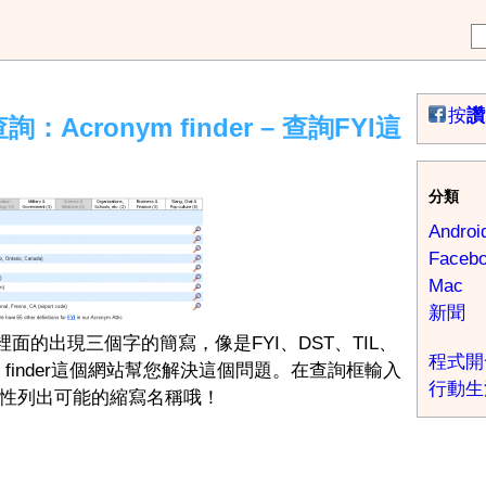
按
讚
cronym finder – 查詢FYI這
分類
Androi
Faceb
Mac
新聞
裡面的出現三個字的簡寫，像是FYI、DST、TIL、
程式開
m finder這個網站幫您解決這個問題。在查詢框輸入
行動生
性列出可能的縮寫名稱哦！