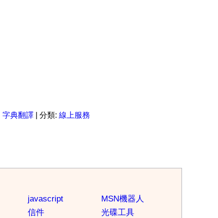
:
字典翻譯
| 分類:
線上服務
javascript
MSN機器人
信件
光碟工具