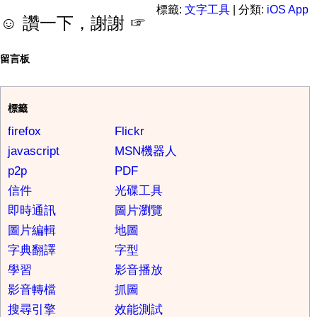
標籤:
文字工具
| 分類:
iOS App
☺ 讚一下，謝謝 ☞
留言板
標籤
firefox
Flickr
javascript
MSN機器人
p2p
PDF
信件
光碟工具
即時通訊
圖片瀏覽
圖片編輯
地圖
字典翻譯
字型
學習
影音播放
影音轉檔
抓圖
搜尋引擎
效能測試