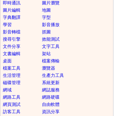
即時通訊
圖片瀏覽
圖片編輯
地圖
字典翻譯
字型
學習
影音播放
影音轉檔
抓圖
搜尋引擎
效能測試
文件分享
文字工具
文書編輯
架站
桌面
檔案傳輸
檔案工具
瀏覽器
生活管理
生產力工具
磁碟管理
系統更新
網域
網誌服務
網路工具
網路硬碟
網頁測試
自由軟體
訪客工具
資訊分享