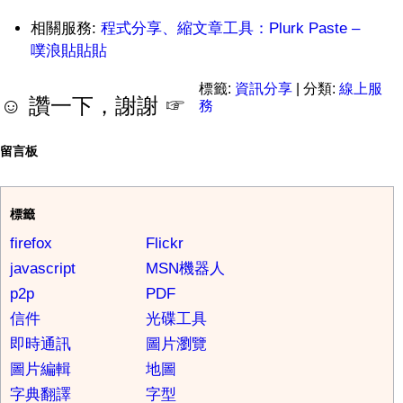
相關服務:
程式分享、縮文章工具：Plurk Paste –
噗浪貼貼貼
標籤:
資訊分享
| 分類:
線上服
☺ 讚一下，謝謝 ☞
務
留言板
標籤
firefox
Flickr
javascript
MSN機器人
p2p
PDF
信件
光碟工具
即時通訊
圖片瀏覽
圖片編輯
地圖
字典翻譯
字型