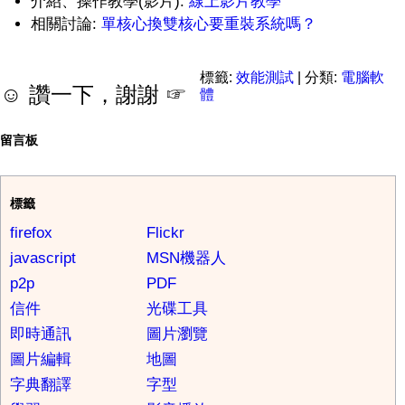
介紹、操作教學(影片):
線上影片教學
相關討論:
單核心換雙核心要重裝系統嗎？
標籤:
效能測試
| 分類:
電腦軟
☺ 讚一下，謝謝 ☞
體
留言板
標籤
firefox
Flickr
javascript
MSN機器人
p2p
PDF
信件
光碟工具
即時通訊
圖片瀏覽
圖片編輯
地圖
字典翻譯
字型