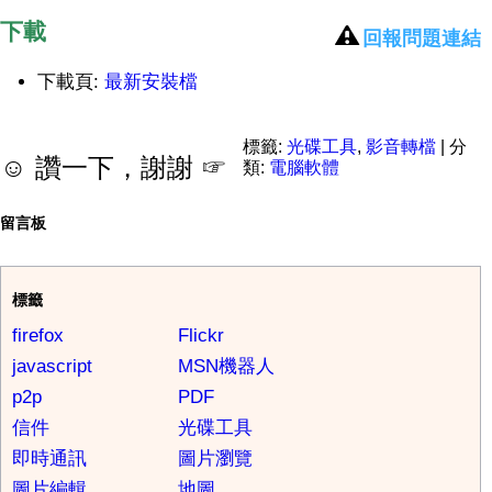
下載
回報問題連結
下載頁:
最新安裝檔
標籤:
光碟工具
,
影音轉檔
| 分
☺ 讚一下，謝謝 ☞
類:
電腦軟體
留言板
標籤
firefox
Flickr
javascript
MSN機器人
p2p
PDF
信件
光碟工具
即時通訊
圖片瀏覽
圖片編輯
地圖