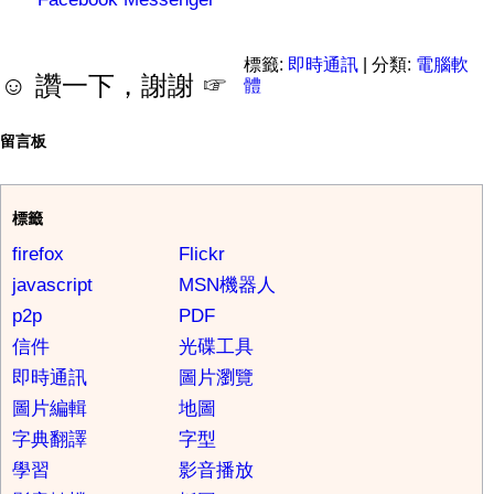
標籤:
即時通訊
| 分類:
電腦軟
☺ 讚一下，謝謝 ☞
體
留言板
標籤
firefox
Flickr
javascript
MSN機器人
p2p
PDF
信件
光碟工具
即時通訊
圖片瀏覽
圖片編輯
地圖
字典翻譯
字型
學習
影音播放