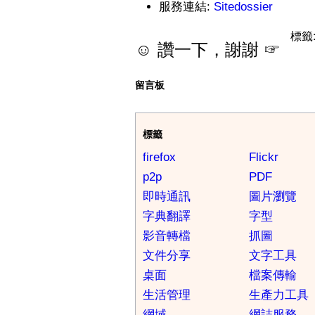
服務連結:
Sitedossier
標籤
☺ 讚一下，謝謝 ☞
留言板
標籤
firefox
Flickr
p2p
PDF
即時通訊
圖片瀏覽
字典翻譯
字型
影音轉檔
抓圖
文件分享
文字工具
桌面
檔案傳輸
生活管理
生產力工具
網域
網誌服務