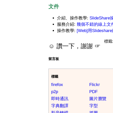
文件
介紹、操作教學:
SlideSha
服務介紹:
幾個不錯的線上文件分享網站
操作教學:
[Web]用Slides
標籤
☺ 讚一下，謝謝 ☞
留言板
標籤
firefox
Flickr
p2p
PDF
即時通訊
圖片瀏覽
字典翻譯
字型
影音轉檔
抓圖