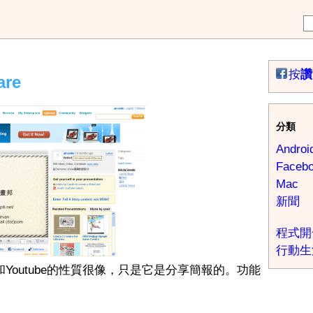
按
讚
re
分類
Androi
Faceb
Mac
新聞
程式開
行動生
台。和Youtube的性質很像，只是它是分享簡報的。功能